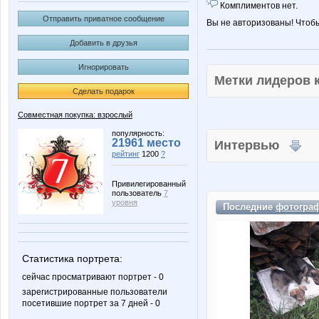
Комплиментов нет.
Отправить приватное сообщение
Вы не авторизованы! Чтоб
Добавить в друзья
Игнорировать
Метки лидеров
Сделать подарок
Совместная покупка: взрослый
популярность:
21961 место
Интервью
рейтинг
1200
?
Привилегированный
пользователь
7
уровня
Последние
фотогра
Статистика портрета:
сейчас просматривают портрет - 0
зарегистрированные пользователи
посетившие портрет за 7 дней - 0