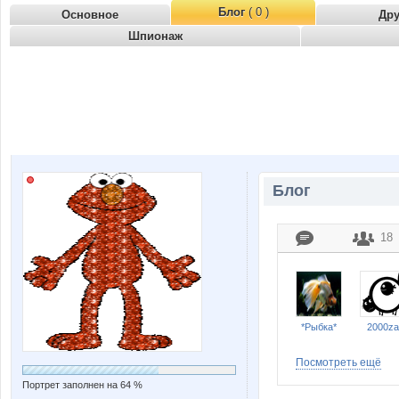
Блог
( 0 )
Основное
Др
Шпионаж
Блог
18
*Рыбка*
2000za
Посмотреть ещё
Портрет заполнен на 64 %