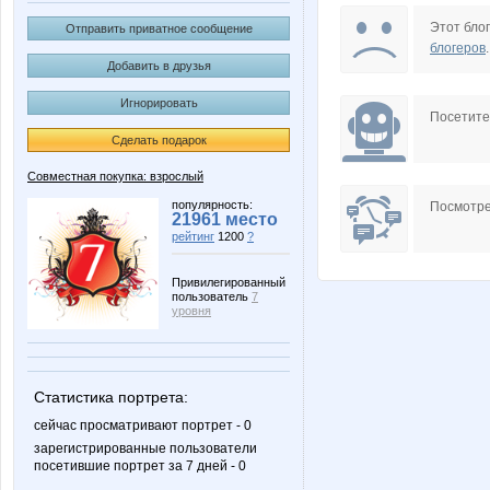
Jannetka
Ladyfirs
Этот блог
Отправить приватное сообщение
блогеров
.
Добавить в друзья
Игнорировать
OlgaValerievna
Pris
Посетит
Сделать подарок
Совместная покупка: взрослый
azaliya
caprice
популярность:
Посмотре
21961 место
рейтинг
1200
?
Привилегированный
пользователь
7
werts
ир
уровня
Статистика портрета:
Брюки Диаана
ДЖИНС
сейчас просматривают портрет - 0
зарегистрированные пользователи
посетившие портрет за 7 дней - 0