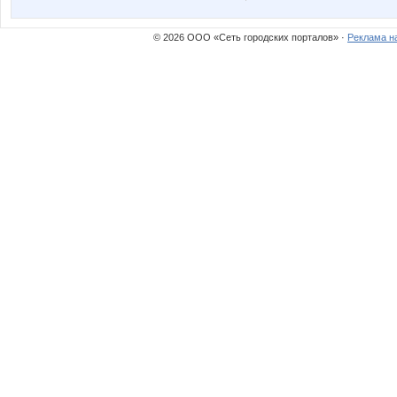
Морана
НадеждаАл
© 2026 ООО «Сеть городских порталов» ·
Реклама н